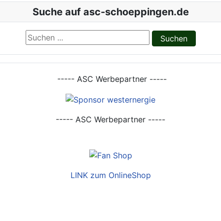
Suche auf asc-schoeppingen.de
Suchen ...
Suchen
----- ASC Werbepartner -----
----- ASC Werbepartner -----
LINK zum OnlineShop