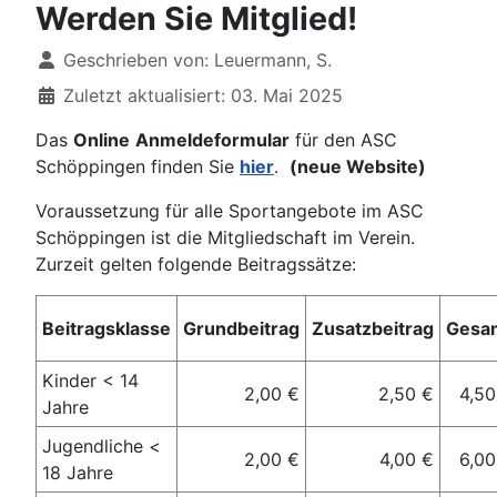
Werden Sie Mitglied!
Details
Geschrieben von:
Leuermann, S.
Zuletzt aktualisiert: 03. Mai 2025
Das
Online
Anmeldeformular
für den ASC
Schöppingen finden Sie
hier
.
(neue Website)
Voraussetzung für alle Sportangebote im ASC
Schöppingen ist die Mitgliedschaft im Verein.
Zurzeit gelten folgende Beitragssätze:
Beitragsklasse
Grundbeitrag
Zusatzbeitrag
Gesa
Kinder < 14
2,00 €
2,50 €
4,50
Jahre
Jugendliche <
2,00 €
4,00 €
6,00
18 Jahre