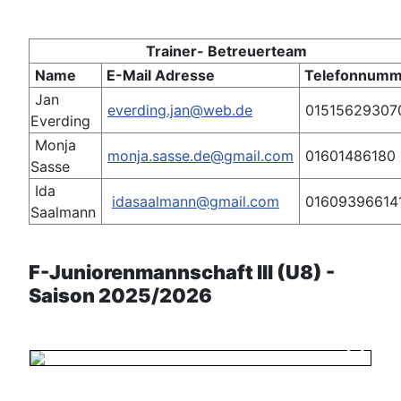
Trainer- Betreuerteam
Name
E-Mail Adresse
Telefonnum
Jan
everding.jan@web.de
01515629307
Everding
Monja
monja.sasse.de@gmail.com
01601486180
Sasse
Ida
idasaalmann@gmail.com
01609396614
Saalmann
F-Juniorenmannschaft III (U8) -
Saison 2025/2026