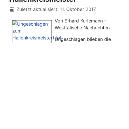
Details
Zuletzt aktualisiert: 11. Oktober 2017
Von Erhard Kurlemann -
Westfälische Nachrichten
Ungeschlagen blieben die
ASC-Altliga-Fußballer bei den
Hallenkreismeisterschaften.
Bei der Endrunde in Gescher
sicherte sich das Team den
Meistertitel.
Weiterlesen …