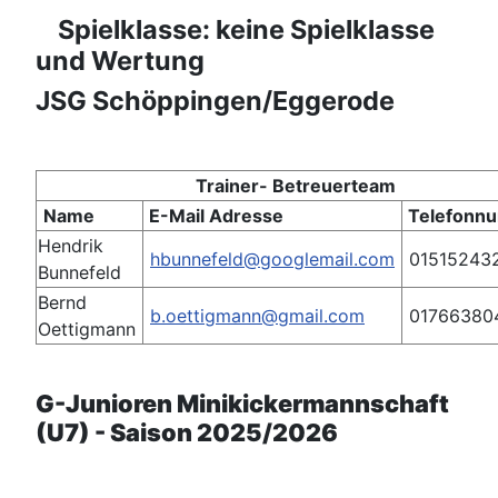
Spielklasse: keine Spielklasse
und Wertung
JSG Schöppingen/Eggerode
Trainer- Betreuerteam
Name
E-Mail Adresse
Telefonn
Hendrik
hbunnefeld@googlemail.com
01515243
Bunnefeld
Bernd
b.oettigmann@gmail.com
01766380
Oettigmann
G-Junioren Minikickermannschaft
(U7) - Saison 2025/2026