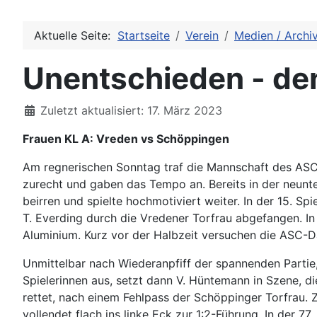
Aktuelle Seite:
Startseite
Verein
Medien / Archi
Unentschieden - den
Details
Zuletzt aktualisiert: 17. März 2023
Frauen KL A: Vreden vs Schöppingen
Am regnerischen Sonntag traf die Mannschaft des ASC
zurecht und gaben das Tempo an. Bereits in der neunte
beirren und spielte hochmotiviert weiter. In der 15. 
T. Everding durch die Vredener Torfrau abgefangen. I
Aluminium. Kurz vor der Halbzeit versuchen die ASC-D
Unmittelbar nach Wiederanpfiff der spannenden Partie
Spielerinnen aus, setzt dann V. Hüntemann in Szene, die
rettet, nach einem Fehlpass der Schöppinger Torfrau. 
vollendet flach ins linke Eck zur 1:2-Führung. In der 77