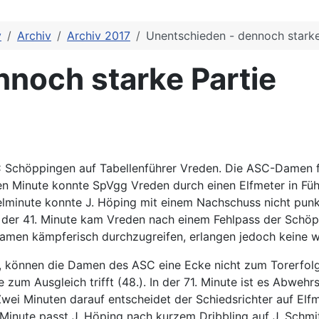
v
Archiv
Archiv 2017
Unentschieden - dennoch starke
noch starke Partie
 Schöppingen auf Tabellenführer Vreden. Die ASC-Damen f
n Minute konnte SpVgg Vreden durch einen Elfmeter in Führ
Spielminute konnte J. Höping mit einem Nachschuss nicht pun
n der 41. Minute kam Vreden nach einem Fehlpass der Schö
amen kämpferisch durchzugreifen, erlangen jedoch keine w
, können die Damen des ASC eine Ecke nicht zum Torerfolg 
 zum Ausgleich trifft (48.). In der 71. Minute ist es Abwehr
Zwei Minuten darauf entscheidet der Schiedsrichter auf El
. Minute passt J. Höping nach kurzem Dribbling auf J. Schmit