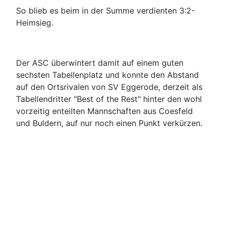
So blieb es beim in der Summe verdienten 3:2-
Heimsieg.
Der ASC überwintert damit auf einem guten
sechsten Tabellenplatz und konnte den Abstand
auf den Ortsrivalen von SV Eggerode, derzeit als
Tabellendritter "Best of the Rest" hinter den wohl
vorzeitig enteilten Mannschaften aus Coesfeld
und Buldern, auf nur noch einen Punkt verkürzen.
So fällt das Fazit von Trainer Nenad Vukajlovic zur
Hinrunde dann auch positiv aus: "Zu Beginn der
Saison haben die Jungs meine Vorgaben noch
nicht so umgesetzt wie ich mir das vorgestellt
habe. In den letzten Partien haben wir dann
teilweise mit guten Fußball, manchmal auch mit
dem nötigen Glück unsere Punkte geholt. Jetzt