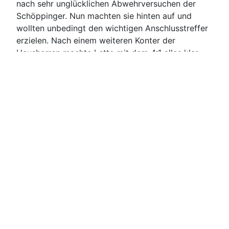
nach sehr unglücklichen Abwehrversuchen der
Schöppinger. Nun machten sie hinten auf und
wollten unbedingt den wichtigen Anschlusstreffer
erzielen. Nach einem weiteren Konter der
Hausherren machte Lette mit dem 4:1 alles klar.
Das war zugleich der Endstand.
Fazit:
Mit nun schon vier Niederlagen in Folge
steht der ASC weiterhin auf dem 13. Tabellenplatz.
Zwischenzeitlich sah es gar nicht so schlecht aus,
doch dann kam der konditionelle Einbruch und die
erforderliche Konzentration ließ nach. Am 14.
Spieltag empfängt Schöppingen den
Ortsnachbarn aus Eggerode. Im Derby gegen
Eggerodes Zweite will der ASC unbedingt wieder
einen Dreier einfahren. Es wird aber sicherlich kein
leichtes Spiel und wird nur mit einer geschlossen
kämpferischen Leistung zu Punkten führen.