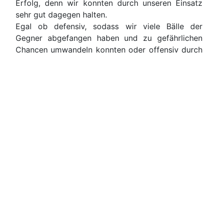
Erfolg, denn wir konnten durch unseren Einsatz
sehr gut dagegen halten.
Egal ob defensiv, sodass wir viele Bälle der
Gegner abgefangen haben und zu gefährlichen
Chancen umwandeln konnten oder offensiv durch
ein gutes Passspiel nach vorne kamen, wir haben
uns sehr gut geschlagen. Es wurde viel
kommuniziert und miteinander gespielt, sodass
jeder für jeden gekämpft hat. Die Motivation war
sehr groß. In der zweiten Halbzeit konnten wir
durch unseren Einsatz, kämpferischen Willen und
einer laufstarken Partie die zweite Halbzeit in die
Hand nehmen und waren klar überlegen.
Impressum
Kontakt